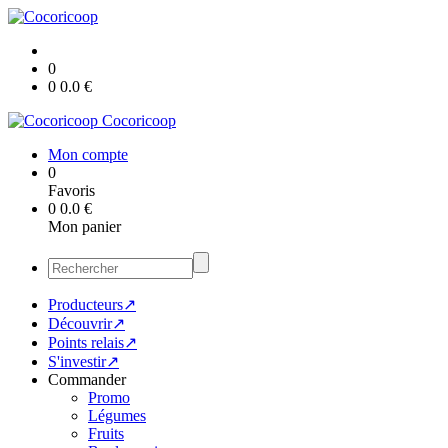
0
0
0.0
€
Cocoricoop
Mon compte
0
Favoris
0
0.0
€
Mon panier
Producteurs↗
Découvrir↗
Points relais↗
S'investir↗
Commander
Promo
Légumes
Fruits