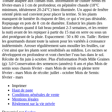
Tomate adaptée aux climats frais. Information de culture Semis en
février-mars à 1 cm de profondeur, en pépinière chaude (18°C
minimum, idéalement 20-24°C) bien illuminée. Un appui de fenêtre
orienté plein sud convient pour placer la terrine. Si les plants
manquent de lumière ils risquent de filer, ce qui n’est pas désirable.
Repiquage en pots de 8 cm de diamètre. Endurcir les plants (les
laisser dehors quand il fait beau pendant 2-3 semaines, et les rentrer
la nuit) avant de les repiquer à partir du 15 mai en serre ou sous un
abri protégeant de la pluie. Espacement : 50 x 80 cm. Taille : Retirer
les gourmands durant toute la saison pour les variétés à croissance
indéterminée. Arroser régulièrement sans mouiller les feuilles, car
c'est ainsi que les plants sont sensibilisés au mildiou. Les racines se
développent en profondeur et vont chercher l’eau bas dans le sol.
Récolte de fin juin à octobre. Plus d'information Poids Mille Graines
(g): 3,0 Conservation des semences (années): 6 ans et plus Mois de
semis sous chassis février - mars Mois de semis en pleine terre
février - mars Mois de récolte: juillet - octobre Mois de Semis:
février - mars
Imprimer
Haut de page
Conditions générales de vente
Mentions légales
Règlement sur la vie privée