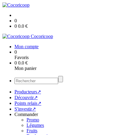
0
0
0.0
€
Cocoricoop
Mon compte
0
Favoris
0
0.0
€
Mon panier
Producteurs↗
Découvrir↗
Points relais↗
S'investir↗
Commander
Promo
Légumes
Fruits