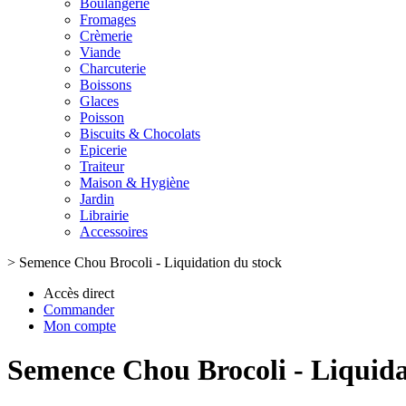
Boulangerie
Fromages
Crèmerie
Viande
Charcuterie
Boissons
Glaces
Poisson
Biscuits & Chocolats
Epicerie
Traiteur
Maison & Hygiène
Jardin
Librairie
Accessoires
>
Semence Chou Brocoli - Liquidation du stock
Accès direct
Commander
Mon compte
Semence Chou Brocoli - Liquida