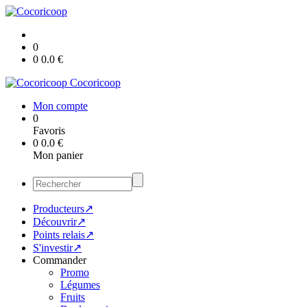
0
0
0.0
€
Cocoricoop
Mon compte
0
Favoris
0
0.0
€
Mon panier
Producteurs↗
Découvrir↗
Points relais↗
S'investir↗
Commander
Promo
Légumes
Fruits