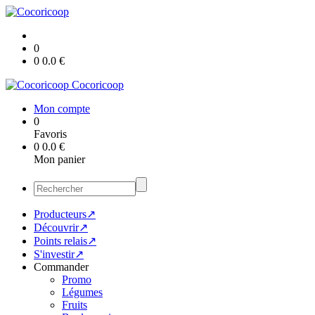
0
0
0.0
€
Cocoricoop
Mon compte
0
Favoris
0
0.0
€
Mon panier
Producteurs↗
Découvrir↗
Points relais↗
S'investir↗
Commander
Promo
Légumes
Fruits