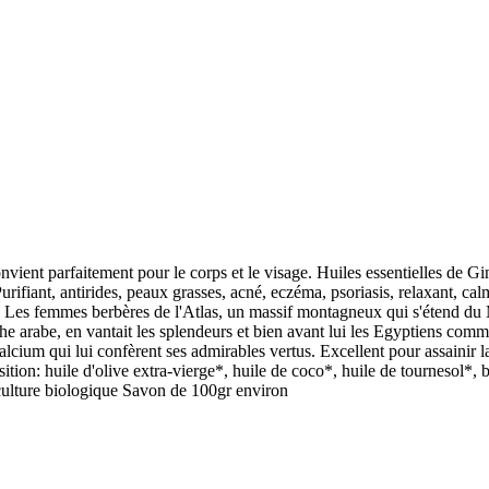
convient parfaitement pour le corps et le visage. Huiles essentielles 
Purifiant, antirides, peaux grasses, acné, eczéma, psoriasis, relaxant,
er ». Les femmes berbères de l'Atlas, un massif montagneux qui s'étend du 
e arabe, en vantait les splendeurs et bien avant lui les Egyptiens comme 
lcium qui lui confèrent ses admirables vertus. Excellent pour assainir l
tion: huile d'olive extra-vierge*, huile de coco*, huile de tournesol*, be
iculture biologique Savon de 100gr environ