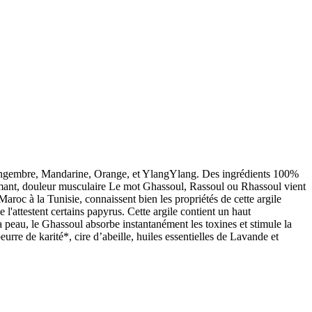
de Gingembre, Mandarine, Orange, et YlangYlang. Des ingrédients 100%
 calmant, douleur musculaire Le mot Ghassoul, Rassoul ou Rhassoul vient
Maroc à la Tunisie, connaissent bien les propriétés de cette argile
l'attestent certains papyrus. Cette argile contient un haut
a peau, le Ghassoul absorbe instantanément les toxines et stimule la
urre de karité*, cire d’abeille, huiles essentielles de Lavande et