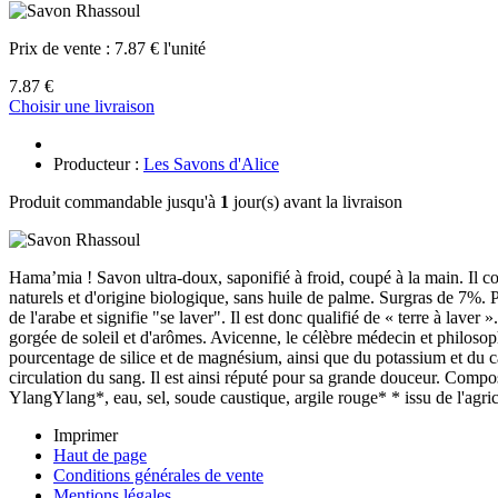
Prix de vente :
7.87 € l'unité
7.87 €
Choisir une livraison
Producteur :
Les Savons d'Alice
Produit commandable jusqu'à
1
jour(s) avant la livraison
Hama’mia ! Savon ultra-doux, saponifié à froid, coupé à la main. Il 
naturels et d'origine biologique, sans huile de palme. Surgras de 7%. 
de l'arabe et signifie "se laver". Il est donc qualifié de « terre à lav
gorgée de soleil et d'arômes. Avicenne, le célèbre médecin et philosoph
pourcentage de silice et de magnésium, ainsi que du potassium et du ca
circulation du sang. Il est ainsi réputé pour sa grande douceur. Composi
YlangYlang*, eau, sel, soude caustique, argile rouge* * issu de l'agr
Imprimer
Haut de page
Conditions générales de vente
Mentions légales