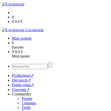
0
0
0.0
€
Cocoricoop
Mon compte
0
Favoris
0
0.0
€
Mon panier
Producteurs↗
Découvrir↗
Points relais↗
S'investir↗
Commander
Promo
Légumes
Fruits