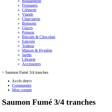
Boulangerie
Fromages
Crèmerie
Viande
Charcuterie
Boissons
Glaces
Poisson
Biscuits & Chocolats
Epicerie
Traiteur
Maison & Hygiène
Jardin
Librairie
Accessoires
>
Saumon Fumé 3/4 tranches
Accès direct
Commander
Mon compte
Saumon Fumé 3/4 tranches