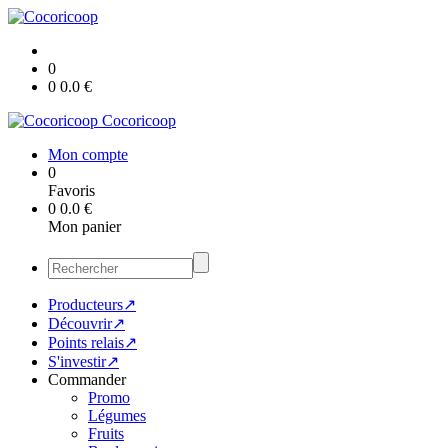
0
0
0.0
€
Cocoricoop
Mon compte
0
Favoris
0
0.0
€
Mon panier
Producteurs↗
Découvrir↗
Points relais↗
S'investir↗
Commander
Promo
Légumes
Fruits