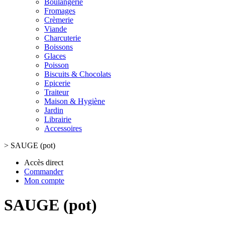
Boulangerie
Fromages
Crèmerie
Viande
Charcuterie
Boissons
Glaces
Poisson
Biscuits & Chocolats
Epicerie
Traiteur
Maison & Hygiène
Jardin
Librairie
Accessoires
>
SAUGE (pot)
Accès direct
Commander
Mon compte
SAUGE (pot)