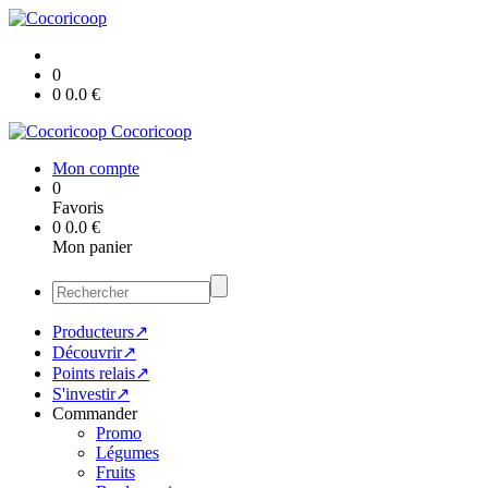
0
0
0.0
€
Cocoricoop
Mon compte
0
Favoris
0
0.0
€
Mon panier
Producteurs↗
Découvrir↗
Points relais↗
S'investir↗
Commander
Promo
Légumes
Fruits