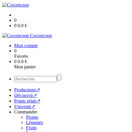
0
0
0.0
€
Cocoricoop
Mon compte
0
Favoris
0
0.0
€
Mon panier
Producteurs↗
Découvrir↗
Points relais↗
S'investir↗
Commander
Promo
Légumes
Fruits