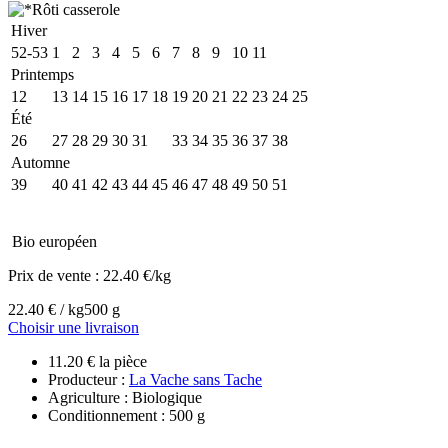
Hiver
52-53
1
2
3
4
5
6
7
8
9
10
11
Printemps
12
13
14
15
16
17
18
19
20
21
22
23
24
25
Été
26
27
28
29
30
31
32
33
34
35
36
37
38
Automne
39
40
41
42
43
44
45
46
47
48
49
50
51
Bio européen
Prix de vente :
22.40 €/kg
22.40 € / kg
500 g
Choisir une livraison
11.20 € la pièce
Producteur :
La Vache sans Tache
Agriculture : Biologique
Conditionnement : 500 g