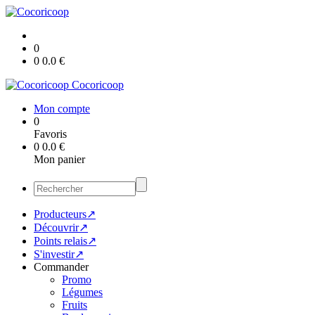
0
0
0.0
€
Cocoricoop
Mon compte
0
Favoris
0
0.0
€
Mon panier
Producteurs↗
Découvrir↗
Points relais↗
S'investir↗
Commander
Promo
Légumes
Fruits