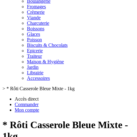
Boulangerie
Fromages
Crèmerie
Viande
Charcuterie
Boissons
Glaces
Poisson
Biscuits & Chocolats
Epicerie
Traiteur
Maison & Hygiène
Jardin
Librairie
Accessoires
>
* Rôti Casserole Bleue Mixte - 1kg
Accès direct
Commander
Mon compte
* Rôti Casserole Bleue Mixte -
1kg