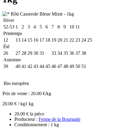
Hiver
52-53
1
2
3
4
5
6
7
8
9
10
11
Printemps
12
13
14
15
16
17
18
19
20
21
22
23
24
25
Été
26
27
28
29
30
31
32
33
34
35
36
37
38
Automne
39
40
41
42
43
44
45
46
47
48
49
50
51
Bio européen
Prix de vente :
20.00 €/kg
20.00 € / kg
1 kg
20.00 € la pièce
Producteur :
Ferme de la Bourgade
Conditionnement : 1 kg