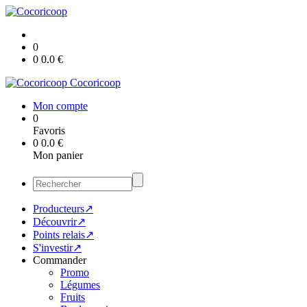
0
0
0.0
€
Cocoricoop
Mon compte
0
Favoris
0
0.0
€
Mon panier
Producteurs↗
Découvrir↗
Points relais↗
S'investir↗
Commander
Promo
Légumes
Fruits