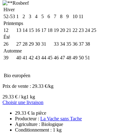
Hiver
52-53
1
2
3
4
5
6
7
8
9
10
11
Printemps
12
13
14
15
16
17
18
19
20
21
22
23
24
25
Été
26
27
28
29
30
31
32
33
34
35
36
37
38
Automne
39
40
41
42
43
44
45
46
47
48
49
50
51
Bio européen
Prix de vente :
29.33 €/kg
29.33 € / kg
1 kg
Choisir une livraison
29.33 € la pièce
Producteur :
La Vache sans Tache
Agriculture : Biologique
Conditionnement : 1 kg