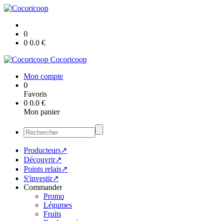
0
0
0.0
€
Cocoricoop
Mon compte
0
Favoris
0
0.0
€
Mon panier
Producteurs↗
Découvrir↗
Points relais↗
S'investir↗
Commander
Promo
Légumes
Fruits