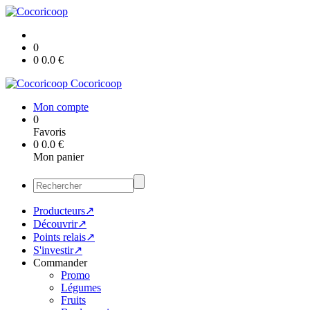
0
0
0.0
€
Cocoricoop
Mon compte
0
Favoris
0
0.0
€
Mon panier
Producteurs↗
Découvrir↗
Points relais↗
S'investir↗
Commander
Promo
Légumes
Fruits