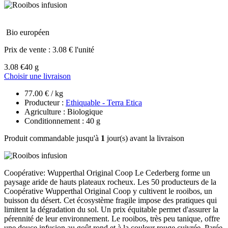
Bio européen
Prix de vente :
3.08 € l'unité
3.08 €
40 g
Choisir une livraison
77.00 € / kg
Producteur :
Ethiquable - Terra Etica
Agriculture : Biologique
Conditionnement : 40 g
Produit commandable jusqu'à
1
jour(s) avant la livraison
Coopérative: Wupperthal Original Coop Le Cederberg forme un
paysage aride de hauts plateaux rocheux. Les 50 producteurs de la
Coopérative Wupperthal Original Coop y cultivent le rooibos, un
buisson du désert. Cet écosystème fragile impose des pratiques qui
limitent la dégradation du sol. Un prix équitable permet d'assurer la
pérennité de leur environnement. Le rooibos, très peu tanique, offre
une douce infusion au goût rond et à la couleur rouge cuivrée. Parée