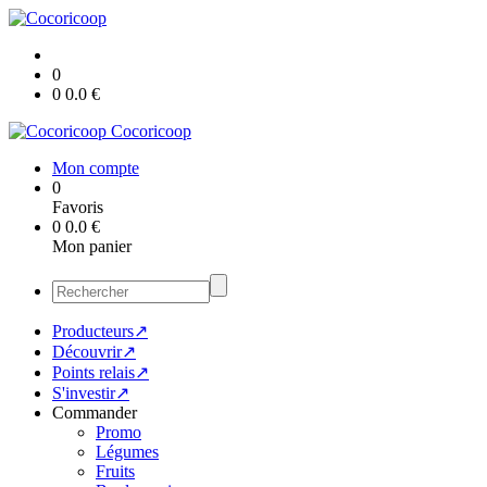
0
0
0.0
€
Cocoricoop
Mon compte
0
Favoris
0
0.0
€
Mon panier
Producteurs↗
Découvrir↗
Points relais↗
S'investir↗
Commander
Promo
Légumes
Fruits