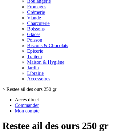
Boulangerie
Fromages
Crèmerie
Viande
Charcuterie
Boissons
Glaces
Poisson
Biscuits & Chocolats
Epicerie
Traiteur
Maison & Hygiène
Jardin
Librairie
Accessoires
>
Restee ail des ours 250 gr
Accès direct
Commander
Mon compte
Restee ail des ours 250 gr