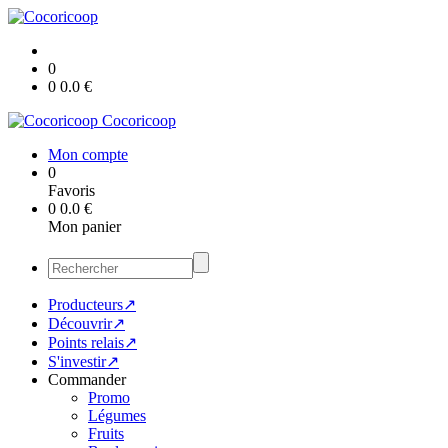
0
0
0.0
€
Cocoricoop
Mon compte
0
Favoris
0
0.0
€
Mon panier
Producteurs↗
Découvrir↗
Points relais↗
S'investir↗
Commander
Promo
Légumes
Fruits