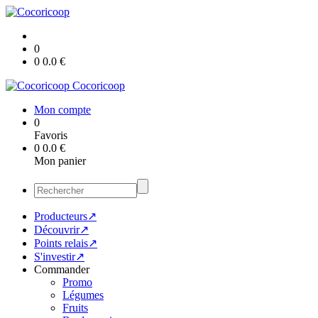
0
0
0.0
€
Cocoricoop
Mon compte
0
Favoris
0
0.0
€
Mon panier
Producteurs↗
Découvrir↗
Points relais↗
S'investir↗
Commander
Promo
Légumes
Fruits