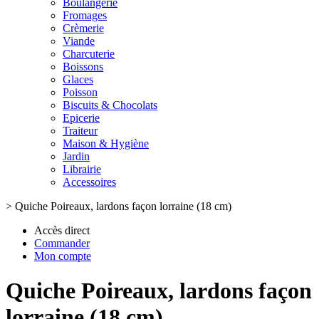
Boulangerie
Fromages
Crèmerie
Viande
Charcuterie
Boissons
Glaces
Poisson
Biscuits & Chocolats
Epicerie
Traiteur
Maison & Hygiène
Jardin
Librairie
Accessoires
>
Quiche Poireaux, lardons façon lorraine (18 cm)
Accès direct
Commander
Mon compte
Quiche Poireaux, lardons façon
lorraine (18 cm)