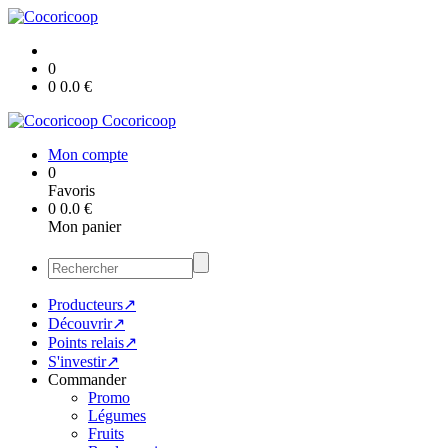
0
0
0.0
€
Cocoricoop
Mon compte
0
Favoris
0
0.0
€
Mon panier
Producteurs↗
Découvrir↗
Points relais↗
S'investir↗
Commander
Promo
Légumes
Fruits