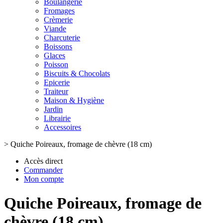
Boulangerie
Fromages
Crèmerie
Viande
Charcuterie
Boissons
Glaces
Poisson
Biscuits & Chocolats
Epicerie
Traiteur
Maison & Hygiène
Jardin
Librairie
Accessoires
>
Quiche Poireaux, fromage de chèvre (18 cm)
Accès direct
Commander
Mon compte
Quiche Poireaux, fromage de
chèvre (18 cm)