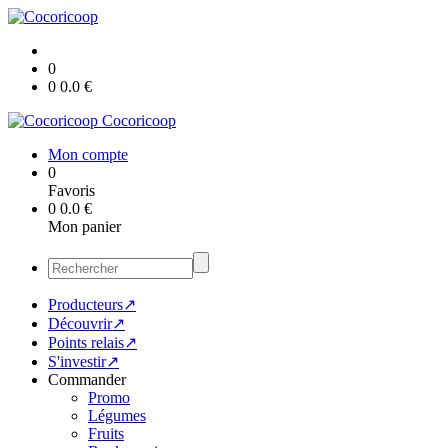
0
0
0.0
€
Cocoricoop
Mon compte
0
Favoris
0
0.0
€
Mon panier
Producteurs↗
Découvrir↗
Points relais↗
S'investir↗
Commander
Promo
Légumes
Fruits