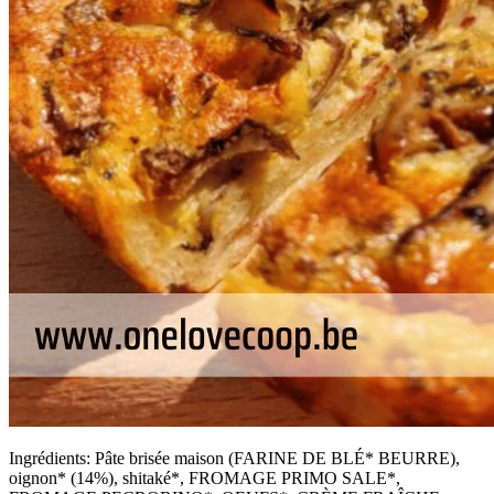
Ingrédients: Pâte brisée maison (FARINE DE BLÉ* BEURRE),
oignon* (14%), shitaké*, FROMAGE PRIMO SALE*,