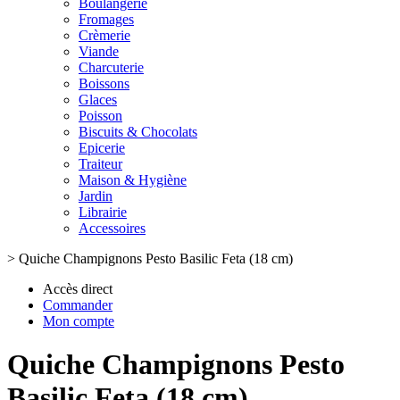
Boulangerie
Fromages
Crèmerie
Viande
Charcuterie
Boissons
Glaces
Poisson
Biscuits & Chocolats
Epicerie
Traiteur
Maison & Hygiène
Jardin
Librairie
Accessoires
>
Quiche Champignons Pesto Basilic Feta (18 cm)
Accès direct
Commander
Mon compte
Quiche Champignons Pesto
Basilic Feta (18 cm)