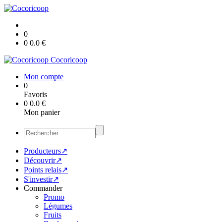
0
0
0.0
€
Cocoricoop
Mon compte
0
Favoris
0
0.0
€
Mon panier
Producteurs↗
Découvrir↗
Points relais↗
S'investir↗
Commander
Promo
Légumes
Fruits