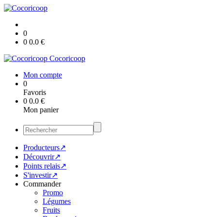
0
0
0.0
€
Cocoricoop
Mon compte
0
Favoris
0
0.0
€
Mon panier
Producteurs↗
Découvrir↗
Points relais↗
S'investir↗
Commander
Promo
Légumes
Fruits