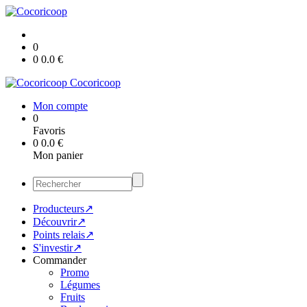
0
0
0.0
€
Cocoricoop
Mon compte
0
Favoris
0
0.0
€
Mon panier
Producteurs↗
Découvrir↗
Points relais↗
S'investir↗
Commander
Promo
Légumes
Fruits