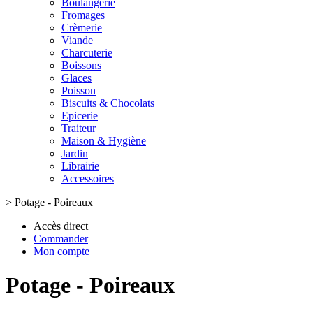
Boulangerie
Fromages
Crèmerie
Viande
Charcuterie
Boissons
Glaces
Poisson
Biscuits & Chocolats
Epicerie
Traiteur
Maison & Hygiène
Jardin
Librairie
Accessoires
>
Potage - Poireaux
Accès direct
Commander
Mon compte
Potage - Poireaux