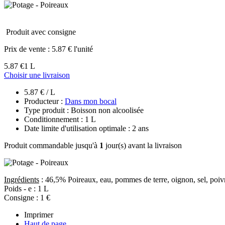
Produit avec consigne
Prix de vente :
5.87 € l'unité
5.87 €
1 L
Choisir une livraison
5.87 € / L
Producteur :
Dans mon bocal
Type produit : Boisson non alcoolisée
Conditionnement : 1 L
Date limite d'utilisation optimale : 2 ans
Produit commandable jusqu'à
1
jour(s) avant la livraison
Ingrédients
: 46,5% Poireaux, eau, pommes de terre, oignon, sel, poivre
Poids - e : 1 L
Consigne : 1 €
Imprimer
Haut de page