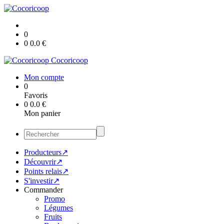
0
0
0.0
€
Cocoricoop
Mon compte
0
Favoris
0
0.0
€
Mon panier
Producteurs↗
Découvrir↗
Points relais↗
S'investir↗
Commander
Promo
Légumes
Fruits