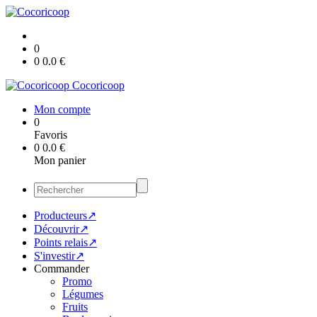
0
0
0.0
€
Cocoricoop
Mon compte
0
Favoris
0
0.0
€
Mon panier
Producteurs↗
Découvrir↗
Points relais↗
S'investir↗
Commander
Promo
Légumes
Fruits