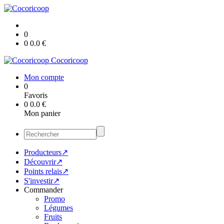
0
0
0.0
€
Cocoricoop
Mon compte
0
Favoris
0
0.0
€
Mon panier
Producteurs↗
Découvrir↗
Points relais↗
S'investir↗
Commander
Promo
Légumes
Fruits