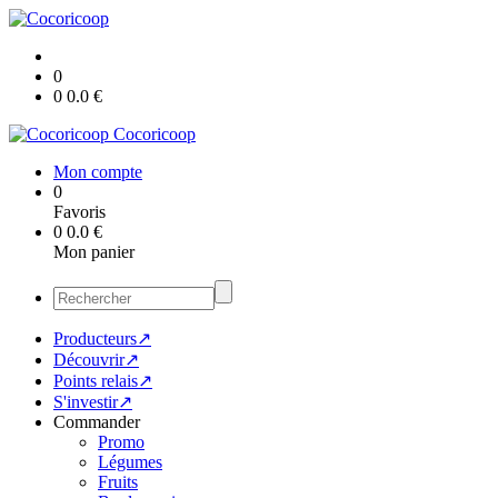
0
0
0.0
€
Cocoricoop
Mon compte
0
Favoris
0
0.0
€
Mon panier
Producteurs↗
Découvrir↗
Points relais↗
S'investir↗
Commander
Promo
Légumes
Fruits