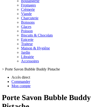
Boulangerie
Fromages
Crèmerie
Viande
Charcuterie
Boissons
Glaces
Poisson
Biscuits & Chocolats
Epicerie
Traiteur
Maison & Hygiène
Jardin
Librairie
Accessoires
>
Porte Savon Bubble Buddy Pistache
Accès direct
Commander
Mon compte
Porte Savon Bubble Buddy
Pistache