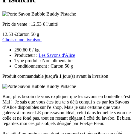
Prix de vente :
12.53 € l'unité
12.53 €
Carton 50 g
Choisir une livraison
250.60 € / kg
Producteur :
Les Savons d'Alice
Type produit : Non alimentaire
Conditionnement : Carton 50 g
Produit commandable jusqu'à
1
jour(s) avant la livraison
Bon, plus besoin de vous expliquer que les savons en bouteille c’est
Mal ! Je sais que vous êtes tou·te·s déjà conqui·s·es par les Savons
d’Alice disponibles sur l'e-shop. Mais je suis certaine que vous
galérez à trouver LE porte-savon idéal, celui dans lequel le savon ne
colle et ne fond pas, tout en restant élégant à côté du lavabo. Et bien,
regardez-moi ces jolis objets désigné par Foekje Fleur.
Il s’agit d’un porte-savon dont le support est réversible : un côté