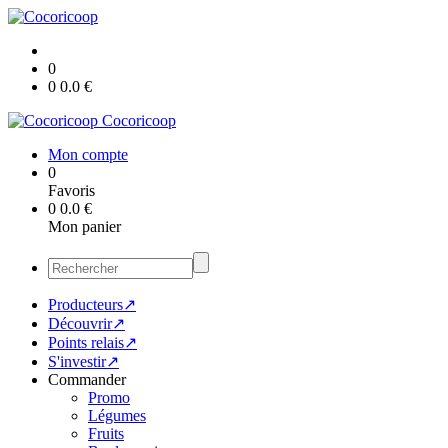
0
0
0.0
€
Cocoricoop
Mon compte
0
Favoris
0
0.0
€
Mon panier
Producteurs↗
Découvrir↗
Points relais↗
S'investir↗
Commander
Promo
Légumes
Fruits