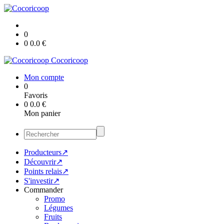
0
0
0.0
€
Cocoricoop
Mon compte
0
Favoris
0
0.0
€
Mon panier
Producteurs↗
Découvrir↗
Points relais↗
S'investir↗
Commander
Promo
Légumes
Fruits