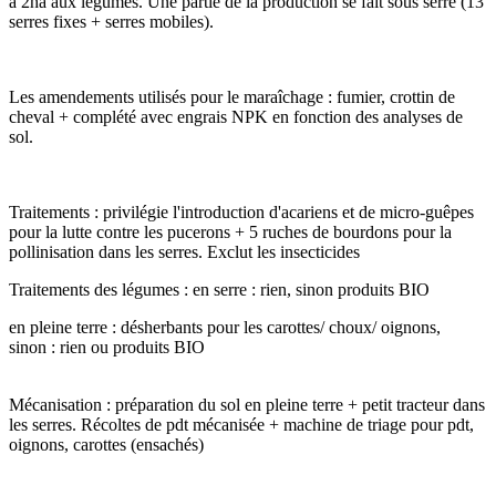
à 2ha aux légumes. Une partie de la production se fait sous serre (13
serres fixes + serres mobiles).
Les amendements utilisés pour le maraîchage : fumier, crottin de
cheval + complété avec engrais NPK en fonction des analyses de
sol.
Traitements : privilégie l'introduction d'acariens et de micro-guêpes
pour la lutte contre les pucerons + 5 ruches de bourdons pour la
pollinisation dans les serres. Exclut les insecticides
Traitements des légumes : en serre : rien, sinon produits BIO
en pleine terre : désherbants pour les carottes/ choux/ oignons,
sinon : rien ou produits BIO
Mécanisation : préparation du sol en pleine terre + petit tracteur dans
les serres. Récoltes de pdt mécanisée + machine de triage pour pdt,
oignons, carottes (ensachés)