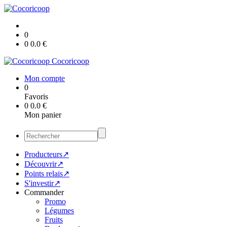
0
0
0.0
€
Cocoricoop
Mon compte
0
Favoris
0
0.0
€
Mon panier
Producteurs↗
Découvrir↗
Points relais↗
S'investir↗
Commander
Promo
Légumes
Fruits