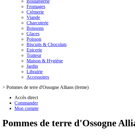
Boulangerie
Fromages
Crèmerie
Viande
Charcuterie
Boissons
Glaces
Poisson
Biscuits & Chocolats
Epicerie
Traiteur
Maison & Hygiène
Jardin
Librairie
Accessoires
>
Pommes de terre d'Ossogne Allians (ferme)
Accès direct
Commander
Mon compte
Pommes de terre d'Ossogne Alli