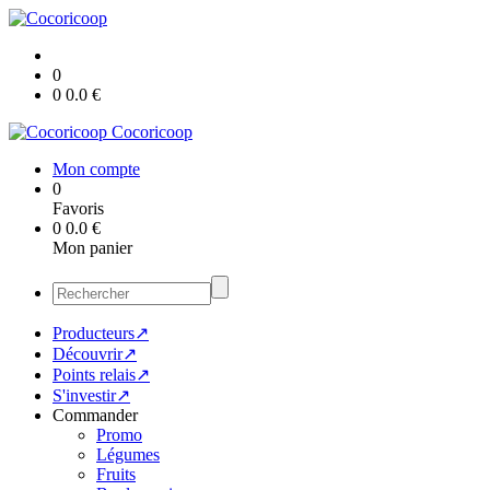
0
0
0.0
€
Cocoricoop
Mon compte
0
Favoris
0
0.0
€
Mon panier
Producteurs↗
Découvrir↗
Points relais↗
S'investir↗
Commander
Promo
Légumes
Fruits