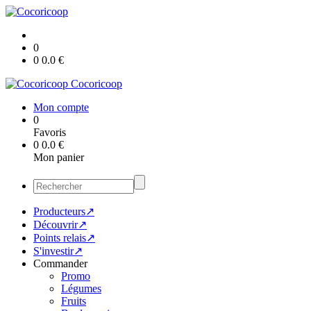
0
0
0.0
€
Cocoricoop
Mon compte
0
Favoris
0
0.0
€
Mon panier
Producteurs↗
Découvrir↗
Points relais↗
S'investir↗
Commander
Promo
Légumes
Fruits