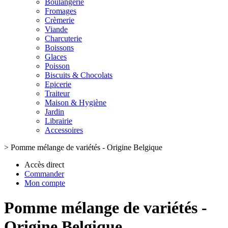
Boulangerie
Fromages
Crèmerie
Viande
Charcuterie
Boissons
Glaces
Poisson
Biscuits & Chocolats
Epicerie
Traiteur
Maison & Hygiène
Jardin
Librairie
Accessoires
>
Pomme mélange de variétés - Origine Belgique
Accès direct
Commander
Mon compte
Pomme mélange de variétés -
Origine Belgique