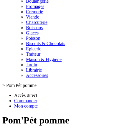
Boulangerie
Fromages
Crèmerie
Viande
Charcuterie
Boissons
Glaces
Poisson
Biscuits & Chocolats
Epicerie
Traiteur
Maison & Hygiène
Jardin
Librairie
Accessoires
>
Pom'Pét pomme
Accès direct
Commander
Mon compte
Pom'Pét pomme