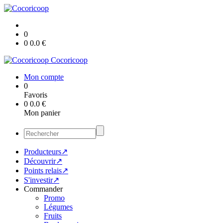
0
0
0.0
€
Cocoricoop
Mon compte
0
Favoris
0
0.0
€
Mon panier
Producteurs↗
Découvrir↗
Points relais↗
S'investir↗
Commander
Promo
Légumes
Fruits