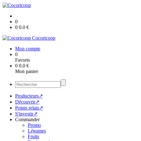
0
0
0.0
€
Cocoricoop
Mon compte
0
Favoris
0
0.0
€
Mon panier
Producteurs↗
Découvrir↗
Points relais↗
S'investir↗
Commander
Promo
Légumes
Fruits