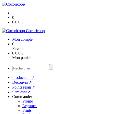
0
0
0.0
€
Cocoricoop
Mon compte
0
Favoris
0
0.0
€
Mon panier
Producteurs↗
Découvrir↗
Points relais↗
S'investir↗
Commander
Promo
Légumes
Fruits