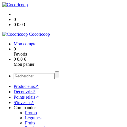
0
0
0.0
€
Cocoricoop
Mon compte
0
Favoris
0
0.0
€
Mon panier
Producteurs↗
Découvrir↗
Points relais↗
S'investir↗
Commander
Promo
Légumes
Fruits