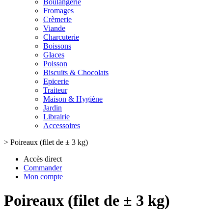
Boulangerie
Fromages
Crèmerie
Viande
Charcuterie
Boissons
Glaces
Poisson
Biscuits & Chocolats
Epicerie
Traiteur
Maison & Hygiène
Jardin
Librairie
Accessoires
>
Poireaux (filet de ± 3 kg)
Accès direct
Commander
Mon compte
Poireaux (filet de ± 3 kg)