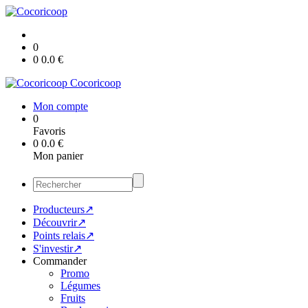
0
0
0.0
€
Cocoricoop
Mon compte
0
Favoris
0
0.0
€
Mon panier
Producteurs↗
Découvrir↗
Points relais↗
S'investir↗
Commander
Promo
Légumes
Fruits