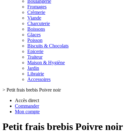
Boulangerie
Fromages
Crèmerie
Viande
Charcuterie
Boissons
Glaces
Poisson
Biscuits & Chocolats
Epicerie
Traiteur
Maison & Hygiène
Jardin
Librairie
Accessoires
>
Petit frais brebis Poivre noir
Accès direct
Commander
Mon compte
Petit frais brebis Poivre noir