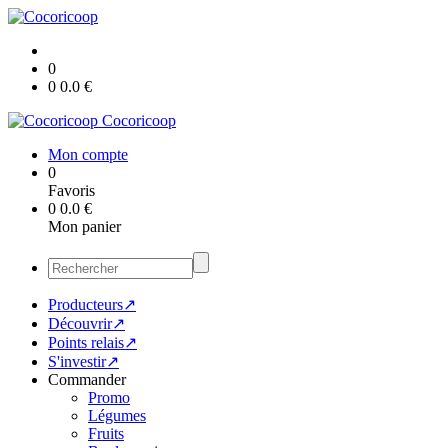
0
0
0.0
€
Cocoricoop
Mon compte
0
Favoris
0
0.0
€
Mon panier
Producteurs↗
Découvrir↗
Points relais↗
S'investir↗
Commander
Promo
Légumes
Fruits