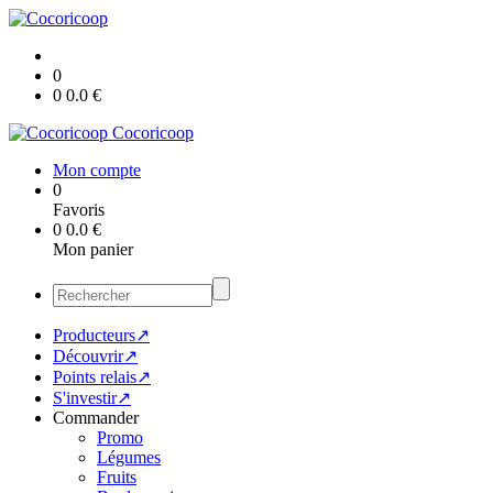
0
0
0.0
€
Cocoricoop
Mon compte
0
Favoris
0
0.0
€
Mon panier
Producteurs↗
Découvrir↗
Points relais↗
S'investir↗
Commander
Promo
Légumes
Fruits