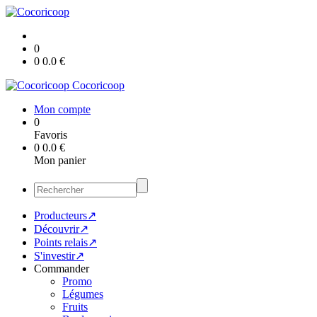
0
0
0.0
€
Cocoricoop
Mon compte
0
Favoris
0
0.0
€
Mon panier
Producteurs↗
Découvrir↗
Points relais↗
S'investir↗
Commander
Promo
Légumes
Fruits