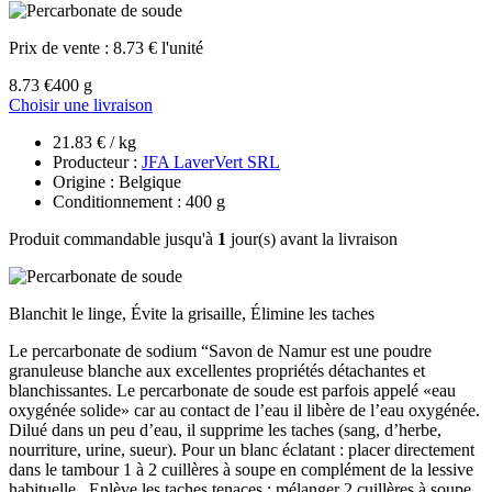
Prix de vente :
8.73 € l'unité
8.73 €
400 g
Choisir une livraison
21.83 € / kg
Producteur :
JFA LaverVert SRL
Origine : Belgique
Conditionnement : 400 g
Produit commandable jusqu'à
1
jour(s) avant la livraison
Blanchit le linge, Évite la grisaille, Élimine les taches
Le percarbonate de sodium “Savon de Namur est une poudre
granuleuse blanche aux excellentes propriétés détachantes et
blanchissantes. Le percarbonate de soude est parfois appelé «eau
oxygénée solide» car au contact de l’eau il libère de l’eau oxygénée.
Dilué dans un peu d’eau, il supprime les taches (sang, d’herbe,
nourriture, urine, sueur). Pour un blanc éclatant : placer directement
dans le tambour 1 à 2 cuillères à soupe en complément de la lessive
habituelle. Enlève les taches tenaces : mélanger 2 cuillères à soupe