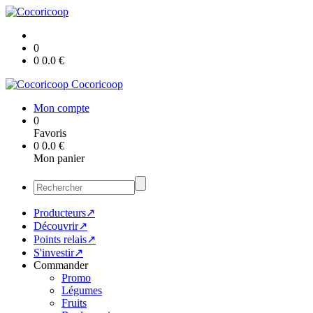
0
0
0.0
€
Cocoricoop
Mon compte
0
Favoris
0
0.0
€
Mon panier
Producteurs↗
Découvrir↗
Points relais↗
S'investir↗
Commander
Promo
Légumes
Fruits