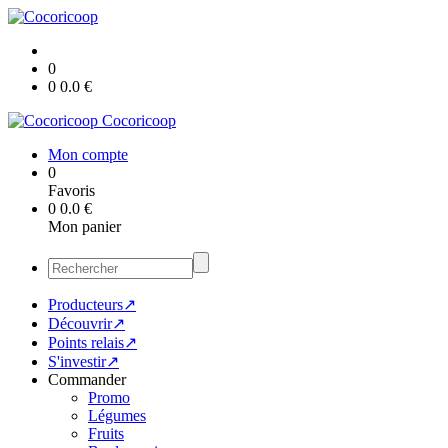
0
0
0.0
€
Cocoricoop
Mon compte
0
Favoris
0
0.0
€
Mon panier
Producteurs↗
Découvrir↗
Points relais↗
S'investir↗
Commander
Promo
Légumes
Fruits