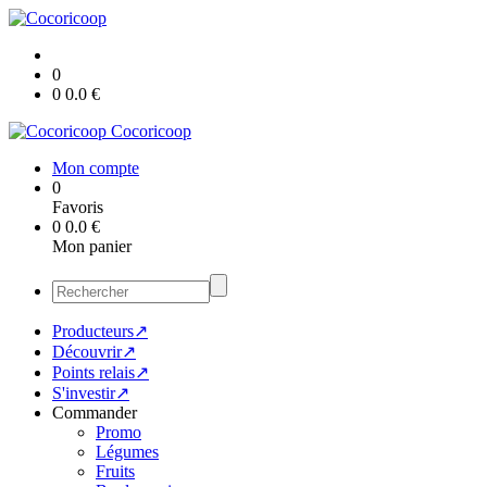
0
0
0.0
€
Cocoricoop
Mon compte
0
Favoris
0
0.0
€
Mon panier
Producteurs↗
Découvrir↗
Points relais↗
S'investir↗
Commander
Promo
Légumes
Fruits