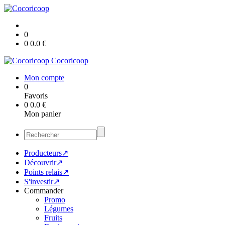
0
0
0.0
€
Cocoricoop
Mon compte
0
Favoris
0
0.0
€
Mon panier
Producteurs↗
Découvrir↗
Points relais↗
S'investir↗
Commander
Promo
Légumes
Fruits