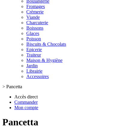
Boulangerie
Fromages
Crèmerie
Viande
Charcuterie
Boissons
Glaces
Poisson
Biscuits & Chocolats
Epicerie
Traiteur
Maison & Hygiène
Jardin
Librairie
Accessoires
>
Pancetta
Accès direct
Commander
Mon compte
Pancetta