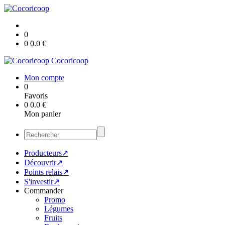
0
0
0.0
€
Cocoricoop
Mon compte
0
Favoris
0
0.0
€
Mon panier
Producteurs↗
Découvrir↗
Points relais↗
S'investir↗
Commander
Promo
Légumes
Fruits