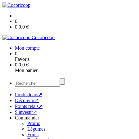
0
0
0.0
€
Cocoricoop
Mon compte
0
Favoris
0
0.0
€
Mon panier
Producteurs↗
Découvrir↗
Points relais↗
S'investir↗
Commander
Promo
Légumes
Fruits