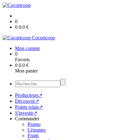
0
0
0.0
€
Cocoricoop
Mon compte
0
Favoris
0
0.0
€
Mon panier
Producteurs↗
Découvrir↗
Points relais↗
S'investir↗
Commander
Promo
Légumes
Fruits