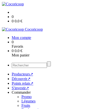
0
0
0.0
€
Cocoricoop
Mon compte
0
Favoris
0
0.0
€
Mon panier
Producteurs↗
Découvrir↗
Points relais↗
S'investir↗
Commander
Promo
Légumes
Fruits