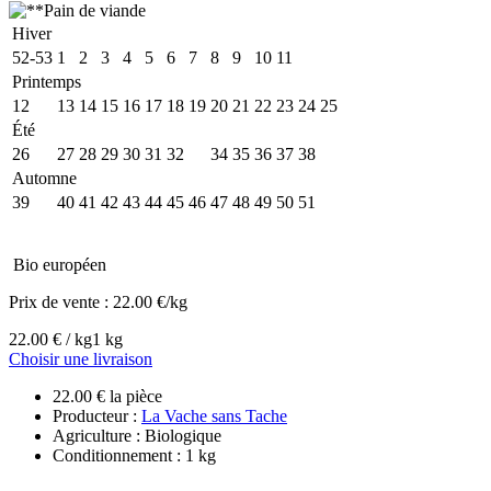
Hiver
52-53
1
2
3
4
5
6
7
8
9
10
11
Printemps
12
13
14
15
16
17
18
19
20
21
22
23
24
25
Été
26
27
28
29
30
31
32
33
34
35
36
37
38
Automne
39
40
41
42
43
44
45
46
47
48
49
50
51
Bio européen
Prix de vente :
22.00 €/kg
22.00 € / kg
1 kg
Choisir une livraison
22.00 € la pièce
Producteur :
La Vache sans Tache
Agriculture : Biologique
Conditionnement : 1 kg