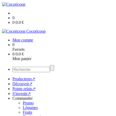
0
0
0.0
€
Cocoricoop
Mon compte
0
Favoris
0
0.0
€
Mon panier
Producteurs↗
Découvrir↗
Points relais↗
S'investir↗
Commander
Promo
Légumes
Fruits