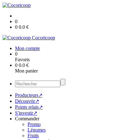
0
0
0.0
€
Cocoricoop
Mon compte
0
Favoris
0
0.0
€
Mon panier
Producteurs↗
Découvrir↗
Points relais↗
S'investir↗
Commander
Promo
Légumes
Fruits