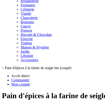
Boulangerie
Fromages
Crèmerie
Viande
Charcuterie
Boissons
Glaces
Poisson
Biscuits & Chocolats
Epicerie
Traiteur
Maison & Hygiène
Jardin
Librairie
Accessoires
>
Pain d'épices à la farine de seigle bio (coupé)
Accès direct
Commander
Mon compte
Pain d'épices à la farine de seig