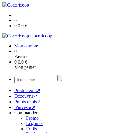
0
0
0.0
€
Cocoricoop
Mon compte
0
Favoris
0
0.0
€
Mon panier
Producteurs↗
Découvrir↗
Points relais↗
S'investir↗
Commander
Promo
Légumes
Fruits