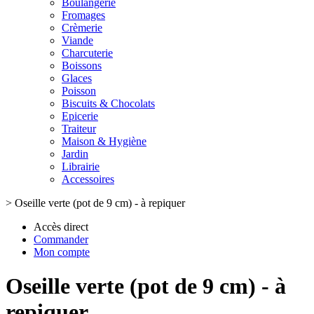
Boulangerie
Fromages
Crèmerie
Viande
Charcuterie
Boissons
Glaces
Poisson
Biscuits & Chocolats
Epicerie
Traiteur
Maison & Hygiène
Jardin
Librairie
Accessoires
>
Oseille verte (pot de 9 cm) - à repiquer
Accès direct
Commander
Mon compte
Oseille verte (pot de 9 cm) - à
repiquer