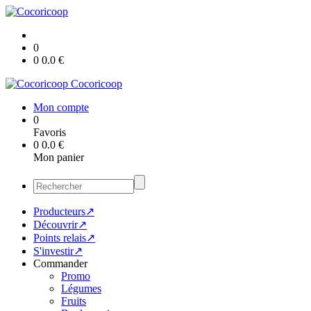
0
0
0.0
€
Cocoricoop
Mon compte
0
Favoris
0
0.0
€
Mon panier
Producteurs↗
Découvrir↗
Points relais↗
S'investir↗
Commander
Promo
Légumes
Fruits