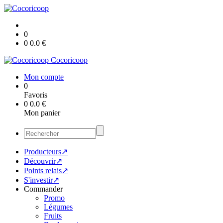
0
0
0.0
€
Cocoricoop
Mon compte
0
Favoris
0
0.0
€
Mon panier
Producteurs↗
Découvrir↗
Points relais↗
S'investir↗
Commander
Promo
Légumes
Fruits